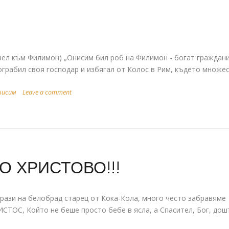
вел към Филимон) „Онисим бил роб на Филимон - богат граждан
ограбил своя господар и избягал от Колос в Рим, където множе
нисим
Leave a comment
 ХРИСТОВО!!!
рази на белобрад старец от Кока-Кола, много често забравяме
ТОС, Който не беше просто бебе в ясла, а Спасител, Бог, дош