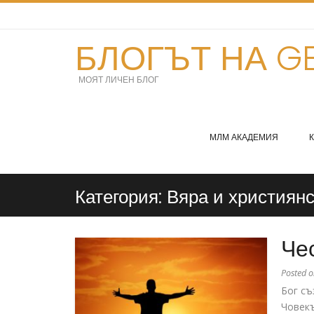
БЛОГЪТ НА GE
МОЯТ ЛИЧЕН БЛОГ
МЛМ АКАДЕМИЯ
Категория:
Вяра и християн
Че
Posted 
Бог съ
Човекъ