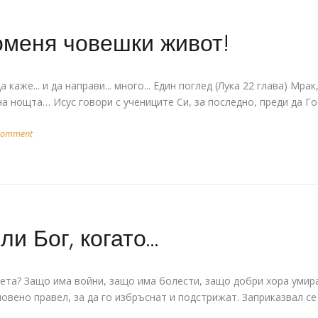
оменя човешки живот!
каже... и да направи... много... Един поглед (Лука 22 глава) Мрак
 нощта… Исус говори с учениците Си, за последно, преди да Го
 comment
ли Бог, когато…
ета? Защо има войни, защо има болести, защо добри хора умират
овено правел, за да го избръснат и подстрижат. Заприказвал се