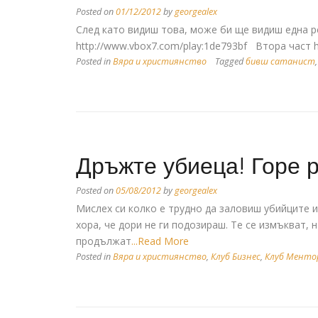
Posted on
01/12/2012
by
georgealex
След като видиш това, може би ще видиш една ре
http://www.vbox7.com/play:1de793bf Втора част h
Posted in
Вяра и християнство
Tagged
бивш сатанист
Дръжте убиеца! Горе 
Posted on
05/08/2012
by
georgealex
Мислех си колко е трудно да заловиш убийците и
хора, че дори не ги подозираш. Те се измъкват, 
продължат
...Read More
Posted in
Вяра и християнство
,
Клуб Бизнес
,
Клуб Менто