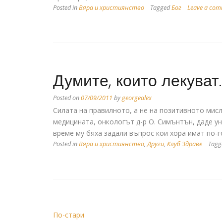
Posted in
Вяра и християнство
Tagged
Бог
Leave a co
Думите, които лекуват
Posted on
07/09/2011
by
georgealex
Силата на правилното, а не на позитивното мис
медицината, онкологът д-р О. Симънтън, даде у
време му бяха задали въпрос кои хора имат по-
Posted in
Вяра и християнство
,
Други
,
Клуб Здраве
Tag
По-стари