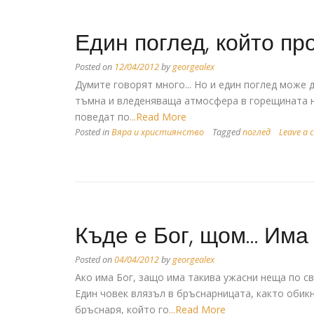
Един поглед, който пр
Posted on
12/04/2012
by
georgealex
Думите говорят много... Но и един поглед може да 
тъмна и вледеняваща атмосфера в горещината на
поведат по
...Read More
Posted in
Вяра и християнство
Tagged
поглед
Leave a
Къде е Бог, щом… Има 
Posted on
04/04/2012
by
georgealex
Ако има Бог, защо има такива ужасни неща по св
Един човек влязъл в бръснарницата, както обикн
бръснаря, който го
...Read More