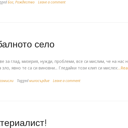
gged
Бог
,
Рождество
Leave a comment
балното село
е за глад, мизерия, нужди, проблеми, все си мислим, че на нас 
 зло, явно те са си виновни... Гледайки този клип си мислех:
...Re
азмисли
Tagged
милосърдие
Leave a comment
атериалист!