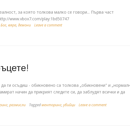
алност, за която толкова малко се говори... Първа част
ttp://www.vbox7.com/play:1bd50747
,
Бог
,
вяра
,
демони
Leave a comment
ръцете!
 да ги осъдиш - обикновено са толкова „обикновени" и „нормал
намират начин да прикрият следите си, да заблудят всички и да
ринг
,
размисли
Tagged
менторинг
,
убийци
Leave a comment