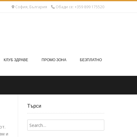
София, България
Обади се: +359 899 175520
КЛУБ ЗДРАВЕ
ПРОМО ЗОНА
БЕЗПЛАТНО
Търси
от.
ам и