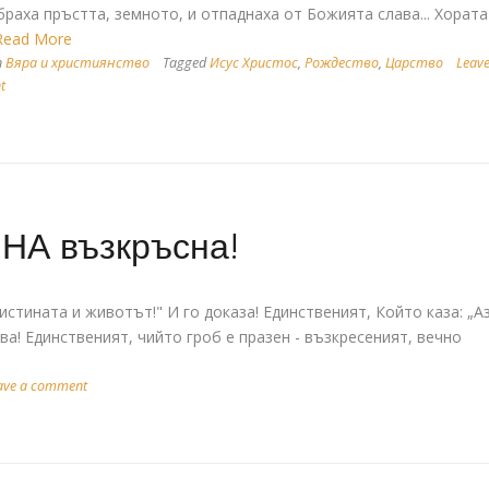
браха пръстта, земното, и отпаднаха от Божията слава... Хората
.Read More
n
Вяра и християнство
Tagged
Исус Христос
,
Рождество
,
Царство
Leave
t
НА възкръсна!
истината и животът!" И го доказа! Единственият, Който каза: „А
ва! Единственият, чийто гроб е празен - възкресеният, вечно
ave a comment