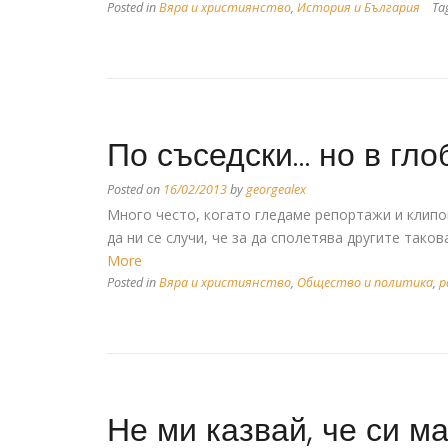
Posted in
Вяра и християнство
,
История и България
Ta
По съседски… но в гло
Posted on
16/02/2013
by
georgealex
Много често, когато гледаме репортажи и клипов
да ни се случи, че за да сполетява другите такова
More
Posted in
Вяра и християнство
,
Общество и политика
,
р
Не ми казвай, че си м