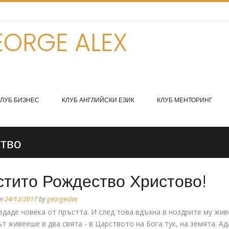
ORGE ALEX
КЛУБ БИЗНЕС
КЛУБ АНГЛИЙСКИ ЕЗИК
КЛУБ МЕНТОРИНГ
ство
стито Рождество Христово!
on
24/12/2017
by
georgealex
здаде човека от пръстта. И след това вдъхна в ноздрите му жив
т живееше в два свята - в Царството на Бога тук, на земята. Ад