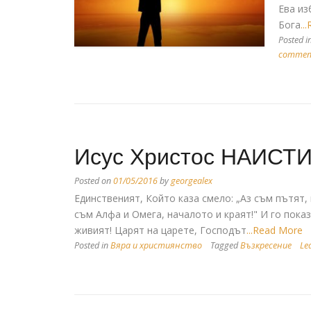
Ева из
Бога
..
Posted i
commen
Исус Христос НАИСТИ
Posted on
01/05/2016
by
georgealex
Единственият, Който каза смело: „Аз съм пътят, 
съм Алфа и Омега, началото и краят!" И го показ
живият! Царят на царете, Господът
...Read More
Posted in
Вяра и християнство
Tagged
Възкресение
Le