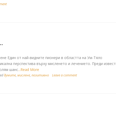
mment
…
лене Един от най-видните пионери в областта на Ум-Тяло
никална перспектива върху мисленето и лечението. Преди извес
голям шанс
...Read More
ged
думите
,
мислене
,
позитивно
Leave a comment