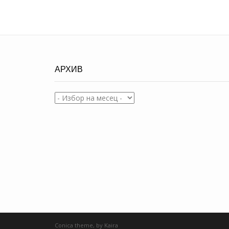
АРХИВ
Архив
Conica theme, by
Kaira