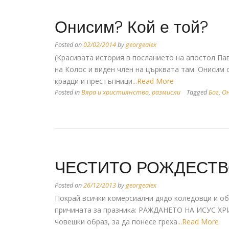
Онисим? Кой е той?
Posted on
02/02/2014
by
georgealex
(Красивата история в посланието на апостол Па
на Колос и виден член на църквата там. Онисим 
крадци и престъпници
...Read More
Posted in
Вяра и християнство
,
размисли
Tagged
Бог
,
О
ЧЕСТИТО РОЖДЕСТВО
Posted on
26/12/2013
by
georgealex
Покрай всички комерсиални дядо коледовци и об
причината за празника: РАЖДАНЕТО НА ИСУС ХРИС
човешки образ, за да понесе греха
...Read More