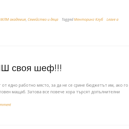
 МЛМ академия
,
Семейство и деца
Tagged
Менторинг Клуб
Leave a
 своя шеф!!!
т от едно работно място, за да не се срине бюджетът им, ако го
етовен мащаб. Затова все повече хора търсят допълнителни
omment