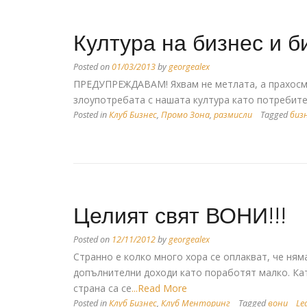
Култура на бизнес и б
Posted on
01/03/2013
by
georgealex
ПРЕДУПРЕЖДАВАМ! Яхвам не метлата, а прахосму
злоупотребата с нашата култура като потребител
Posted in
Клуб Бизнес
,
Промо Зона
,
размисли
Tagged
биз
Целият свят ВОНИ!!!
Posted on
12/11/2012
by
georgealex
Странно е колко много хора се оплакват, че ням
допълнителни доходи като поработят малко. Кат
страна са се
...Read More
Posted in
Клуб Бизнес
,
Клуб Менторинг
Tagged
вони
Le