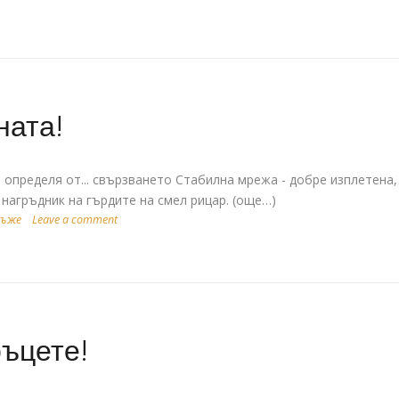
ната!
определя от... свързването Стабилна мрежа - добре изплетена,
нагръдник на гърдите на смел рицар. (още…)
въже
Leave a comment
ръцете!