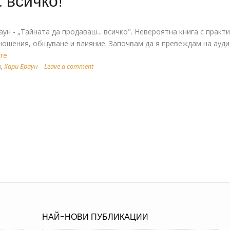
 всичко!
ун - „Тайната да продаваш... всичко". Невероятна книга с практ
шения, общуване и влияние. Започвам да я превеждам на ауд
ore
и
,
Хари Браун
Leave a comment
НАЙ-НОВИ ПУБЛИКАЦИИ