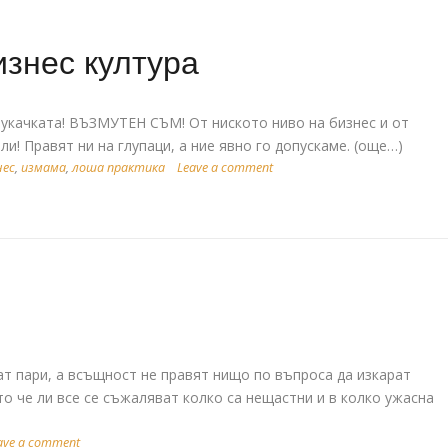
изнес култура
качката! ВЪЗМУТЕН СЪМ! От ниското ниво на бизнес и от
и! Правят ни на глупаци, а ние явно го допускаме. (още…)
нес
,
измама
,
лоша практика
Leave a comment
ат пари, а всъщност не правят нищо по въпроса да изкарат
о че ли все се съжаляват колко са нещастни и в колко ужасна
ave a comment