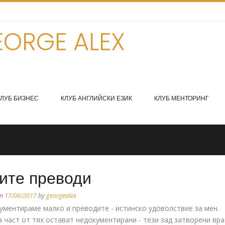
ORGE ALEX
КЛУБ БИЗНЕС
КЛУБ АНГЛИЙСКИ ЕЗИК
КЛУБ МЕНТОРИНГ
ите преводи
on
17/06/2017
by
georgealex
ументираме малко и преводите - истинско удоволствие за мен.
 част от тях остават недокументирани - тези зад затворени вра