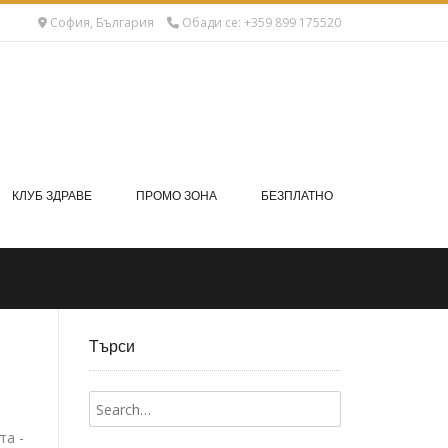
София, България
Обади се: +359 899 175520
КЛУБ ЗДРАВЕ
ПРОМО ЗОНА
БЕЗПЛАТНО
Търси
та -