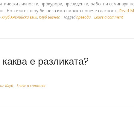
итически личности, прокурори, президенти, работни семинари п
и... Но тези от шоу бизнеса имат малко повече гласност
...Read 
n
Клуб Английски език
,
Клуб Бизнес
Tagged
преводи
Leave a comment
 каква е разликата?
нг Клуб
Leave a comment