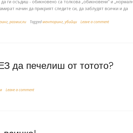
 да ги осъдиш - обикновено са толкова „обикновени" и „нормал
намират начин да прикрият следите си, да заблудят всички и да
ринг
,
размисли
Tagged
менторинг
,
убийци
Leave a comment
ЕЗ да печелиш от тотото?
м
Leave a comment