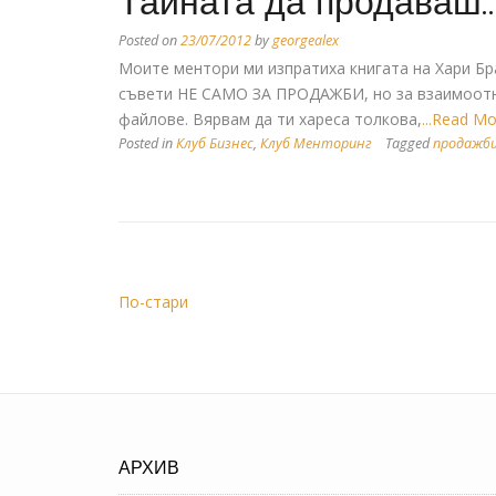
Тайната да продаваш…
Posted on
23/07/2012
by
georgealex
Моите ментори ми изпратиха книгата на Хари Бра
съвети НЕ САМО ЗА ПРОДАЖБИ, но за взаимоотно
файлове. Вярвам да ти хареса толкова,
...Read M
Posted in
Клуб Бизнес
,
Клуб Менторинг
Tagged
продажб
По-стари
АРХИВ