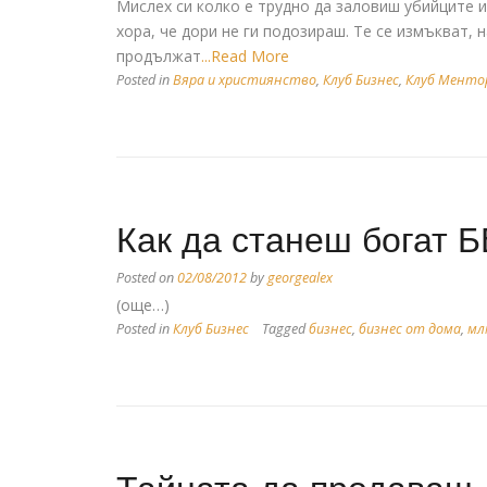
Мислех си колко е трудно да заловиш убийците и
хора, че дори не ги подозираш. Те се измъкват, 
продължат
...Read More
Posted in
Вяра и християнство
,
Клуб Бизнес
,
Клуб Менто
Как да станеш богат Б
Posted on
02/08/2012
by
georgealex
(още…)
Posted in
Клуб Бизнес
Tagged
бизнес
,
бизнес от дома
,
мл