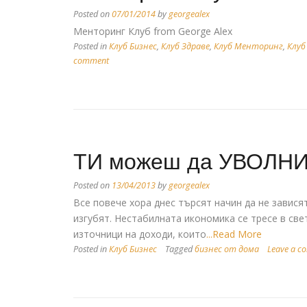
Posted on
07/01/2014
by
georgealex
Менторинг Клуб from George Alex
Posted in
Клуб Бизнес
,
Клуб Здраве
,
Клуб Менторинг
,
Клуб
comment
ТИ можеш да УВОЛНИШ
Posted on
13/04/2013
by
georgealex
Все повече хора днес търсят начин да не завися
изгубят. Нестабилната икономика се тресе в св
източници на доходи, които
...Read More
Posted in
Клуб Бизнес
Tagged
бизнес от дома
Leave a c