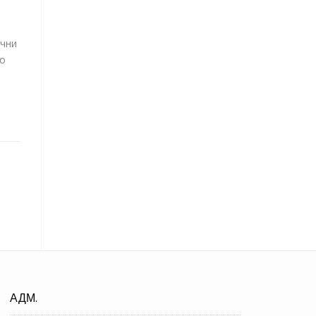
ични
ио
АДМ.