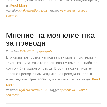
а
...Read More
Posted in
Клуб Английски език
Tagged
препоръка
Leave a
comment
Мнение на моя клиентка
за преводи
Posted on
16/10/2011
by
georgealex
Ето каква препоръка написа за мен моята приятелка и
клиентка, писателката Валентина Ефтимова - Щайн, за
която й благодаря от сърце. В ролята си на писател
горещо препоръчвам услугите на преводача Георги
Александров. През 2006год. в кратки срокове за да
...Read
More
Posted in
Клуб Английски език
Tagged
препоръка
Leave a
comment