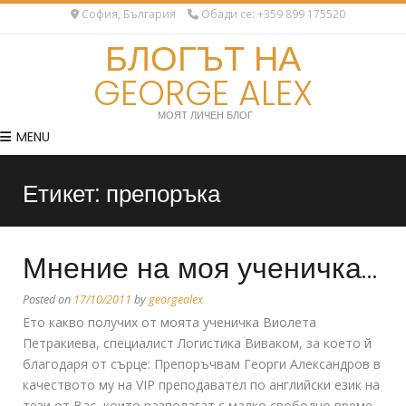
София, България
Обади се: +359 899 175520
БЛОГЪТ НА
GEORGE ALEX
МОЯТ ЛИЧЕН БЛОГ
MENU
Етикет:
препоръка
Мнение на моя ученичка…
Posted on
17/10/2011
by
georgealex
Ето какво получих от моята ученичка Виолета
Петракиева, специалист Логистика Виваком, за което й
благодаря от сърце: Препоръчвам Георги Александров в
качеството му на VIP преподавател по английски език на
тези от Вас, които разполагат с малко свободно време,