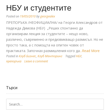
НБУ и студентите
Posted on
19/05/2010
by
georgealex
ПРЕПОРЪКА /НЕОФИЦИАЛНА/ на Георги Александров от
Надежда Димова (НБУ) „Реших спонтанно да
организирам лекция за студентите – нещо ново,
различно, съвременно и предизвикващо размисъл. Но не
просто така, а с помощта на опитен човек от
практиката. Започнах размишления кого да
...Read More
Posted in
Клуб Бизнес
,
Клуб Менторинг
Tagged
НБУ
,
препоръка
Leave a comment
Търси