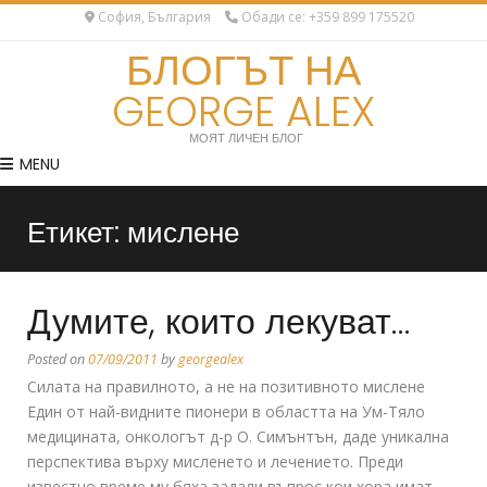
София, България
Обади се: +359 899 175520
БЛОГЪТ НА
GEORGE ALEX
МОЯТ ЛИЧЕН БЛОГ
MENU
Етикет:
мислене
Думите, които лекуват…
Posted on
07/09/2011
by
georgealex
Силата на правилното, а не на позитивното мислене
Един от най-видните пионери в областта на Ум-Тяло
медицината, онкологът д-р О. Симънтън, даде уникална
перспектива върху мисленето и лечението. Преди
известно време му бяха задали въпрос кои хора имат