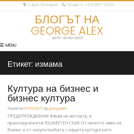
София, България
Обади се: +359 899 175520
БЛОГЪТ НА
GEORGE ALEX
МОЯТ ЛИЧЕН БЛОГ
MENU
Етикет:
измама
Култура на бизнес и
бизнес култура
Posted on
01/03/2013
by
georgealex
ПРЕДУПРЕЖДАВАМ! Яхвам не метлата, а
прахосмукачката! ВЪЗМУТЕН СЪМ! От ниското ниво на
бизнес и от злоупотребата с нашата култура като