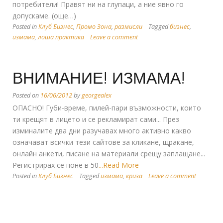
потребители! Правят ни на глупаци, а ние явно го
допускаме. (още…)
Posted in
Клуб Бизнес
,
Промо Зона
,
размисли
Tagged
бизнес
,
измама
,
лоша практика
Leave a comment
ВНИМАНИЕ! ИЗМАМА!
Posted on
16/06/2012
by
georgealex
ОПАСНО! Губи-време, пилей-пари възможности, които
ти крещят в лицето и се рекламират сами... През
изминалите два дни разучавах много активно какво
означават всички тези сайтове за кликане, щракане,
онлайн анкети, писане на материали срещу заплащане...
Регистрирах се поне в 50
...Read More
Posted in
Клуб Бизнес
Tagged
измама
,
криза
Leave a comment