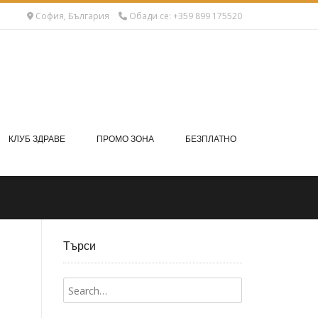
София, България
Обади се: +359 899 175520
КЛУБ ЗДРАВЕ
ПРОМО ЗОНА
БЕЗПЛАТНО
Търси