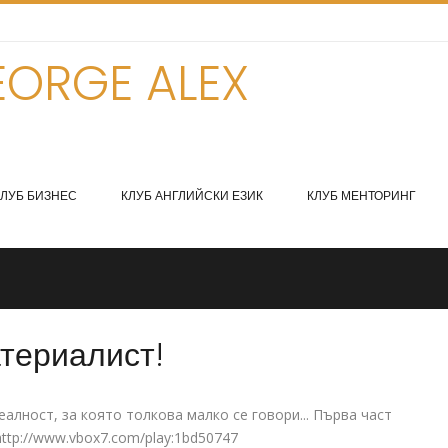
ORGE ALEX
КЛУБ БИЗНЕС
КЛУБ АНГЛИЙСКИ ЕЗИК
КЛУБ МЕНТОРИНГ
атериалист!
алност, за която толкова малко се говори... Първа част
ttp://www.vbox7.com/play:1bd50747