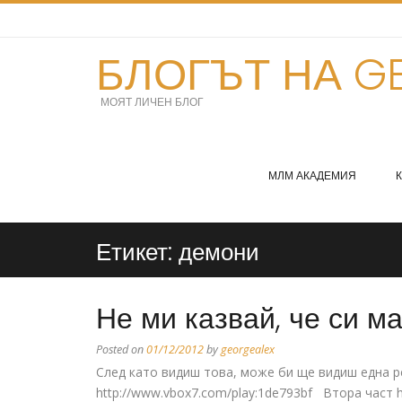
БЛОГЪТ НА GE
МОЯТ ЛИЧЕН БЛОГ
МЛМ АКАДЕМИЯ
Етикет:
демони
Не ми казвай, че си м
Posted on
01/12/2012
by
georgealex
След като видиш това, може би ще видиш една ре
http://www.vbox7.com/play:1de793bf Втора част h