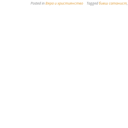
Posted in
Вяра и християнство
Tagged
бивш сатанист